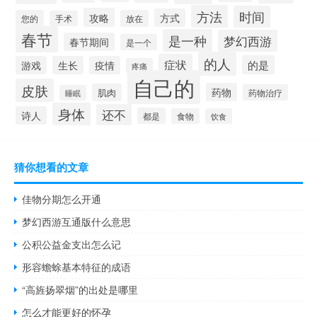
方法
时间
攻略
方式
您的
放在
手术
春节
是一种
梦幻西游
春节期间
是一个
的人
症状
的是
游戏
生长
疫情
疼痛
自己的
皮肤
药物
肌肉
药物治疗
睡眠
身体
还不
诗人
都是
食物
饮食
猜你想看的文章
佳物分期怎么开通
梦幻西游互通版什么意思
公积公益金支出怎么记
形容蟾蜍基本特征的成语
“高旌扬翠烟”的出处是哪里
怎么才能更好的怀孕