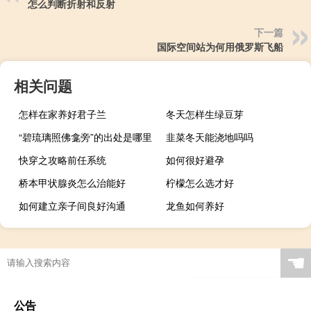
怎么判断折射和反射
下一篇
国际空间站为何用俄罗斯飞船
相关问题
怎样在家养好君子兰
冬天怎样生绿豆芽
“碧琉璃照佛龛旁”的出处是哪里
韭菜冬天能浇地吗吗
快穿之攻略前任系统
如何很好避孕
桥本甲状腺炎怎么治能好
柠檬怎么选才好
如何建立亲子间良好沟通
龙鱼如何养好
☚
公告