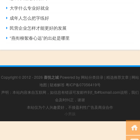
大学什么专业好就业
成年人怎么把字练好
民营企业怎样才能更好的发展
“燕衔柳絮春心远”的出处是哪里
Copyright © 2012 - 2026
喜悦之城
Powered by
网站分类目录
|
精选推荐文章
|
网站
地图
|
疑难解答
粤ICP备07056419号
声明：本站内容来自互联网，如信息有错误可发邮件到f_fb#foxmail.com说明，我们
会及时纠正，谢谢
本站仅为个人兴趣爱好，不接盈利性广告及商业合作
小男孩