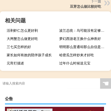
下一篇
豆芽怎么做比较好吃
相关问题
活剥虾仁怎么更好剥
波兰总统：乌可能没有足够武器改变战场力量平衡无法发起决定性反攻
大闸蟹怎么做更好吃
梦幻西游老王换什么神兽好
三七买怎样的好
明明那么普通却那么自信是什么意思什么梗
家长如何有效的陪伴孩子成长
哈密瓜怎样炒来才好吃
元宵灯描述
过年什么时候送元宝
☚
公告