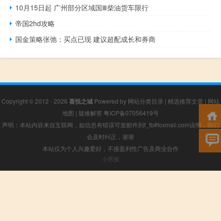
10月15日起 广州部分区域国Ⅲ柴油货车限行
帝国2hd攻略
国金策略张弛：买点已现 建议超配成长和券商
Copyright © 2012 - 2026
喜悦之城
Powered by
网站分类目录
|
精选推荐文章
|
网站
地图
|
疑难解答
粤ICP备07056419号
声明：本站内容来自互联网，如信息有错误可发邮件到f_fb#foxmail.com说明，我们
会及时纠正，谢谢
本站仅为个人兴趣爱好，不接盈利性广告及商业合作
小男孩