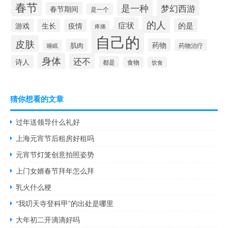
春节
是一种
梦幻西游
春节期间
是一个
的人
症状
的是
游戏
生长
疫情
疼痛
自己的
皮肤
药物
肌肉
药物治疗
睡眠
身体
还不
诗人
都是
食物
饮食
猜你想看的文章
过年送领导什么礼好
上海元宵节后租房好租吗
元宵节灯笼创意拍照姿势
上门女婿春节拜年怎么拜
乳火什么梗
“我叨天寺登科甲”的出处是哪里
大年初二开滴滴好吗