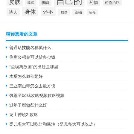
自己的
皮肤
药物
肌肉
药物治疗
睡眠
身体
还不
诗人
都是
食物
饮食
猜你想看的文章
普通话技能名称填什么
住房公积金可以贷多少钱
“尘埃离故国”的出处是哪里
木瓜怎么做催奶好
三亚南山寺怎么去最方便
饥荒全boss攻略视频攻略视频
过年了都做些什么好
龙山传说2 攻略
婴儿多大可以吃盐和酱油（婴儿多大可以吃盐）