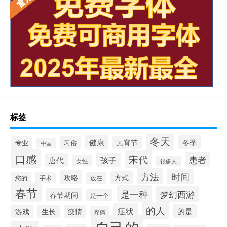
标签
冬天
健康
冬季
元宵节
专业
习俗
中国
口感
宋代
患者
孩子
唐代
女性
很多人
方法
时间
攻略
方式
您的
放在
手术
春节
是一种
梦幻西游
春节期间
是一个
的人
症状
的是
游戏
生长
疫情
疼痛