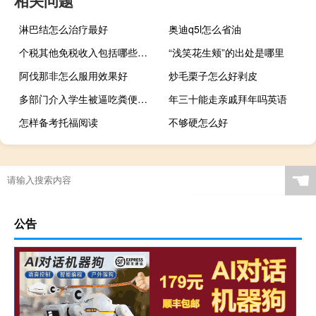
相关问题
淋巴结怎么治疗最好
奥迪q5l怎么省油
个税其他免税收入包括哪些项目（个税免税项目有哪些）
“浅笑花生颊”的出处是哪里
阿伐那非怎么服用效果好
炒毛栗子怎么好剥皮
多部门介入学生被逼吃粪便事件 到底什么情况呢
年三十能走亲戚拜年吗英语
怎样备考托福阅读
不够硬怎么好
☚
公告