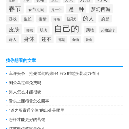
春节
是一种
梦幻西游
春节期间
是一个
的人
症状
的是
游戏
生长
疫情
疼痛
自己的
皮肤
药物
肌肉
药物治疗
睡眠
身体
还不
诗人
都是
食物
饮食
猜你想看的文章
车评头条：抢先试驾哈弗H4 Pro 时髦换装动力依旧
刘公岛过年免费吗
男人怎么才能很硬
舌头上面很黄怎么回事
“道之所贵通全体”的出处是哪里
怎样才能更好的营销
江苏电信笔试考什么