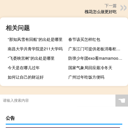
下一篇
槐花怎么做更好吃
相关问题
“那知风雪有回船”的出处是哪里
春节该买怎样红包
南昌大学共青学院是211大学吗
广东江门可提供老板消毒柜维修服务地址在哪
“飞甍映宫树”的出处是哪里
防弹少年团exo看mamamoo（防弹少年团EXO）
今天是在哪儿过年
国家气象局回应最冷冬天
如何让自己的财运好
广州过年吃饭方便吗
☚
公告