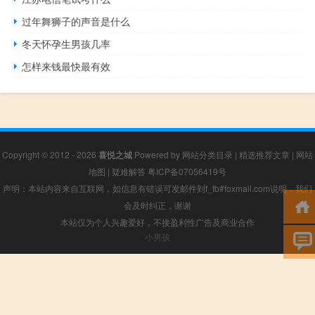
过年舞狮子的声音是什么
冬天怀孕生男孩几率
怎样来钱最快最有效
Copyright © 2012 - 2026
喜悦之城
Powered by
网站分类目录
|
精选推荐文章
|
网站
地图
|
疑难解答
粤ICP备07056419号
声明：本站内容来自互联网，如信息有错误可发邮件到f_fb#foxmail.com说明，我们
会及时纠正，谢谢
本站仅为个人兴趣爱好，不接盈利性广告及商业合作
小男孩