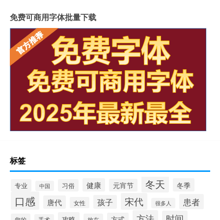
免费可商用字体批量下载
标签
冬天
健康
冬季
元宵节
专业
习俗
中国
口感
宋代
患者
孩子
唐代
女性
很多人
方法
时间
攻略
方式
您的
放在
手术