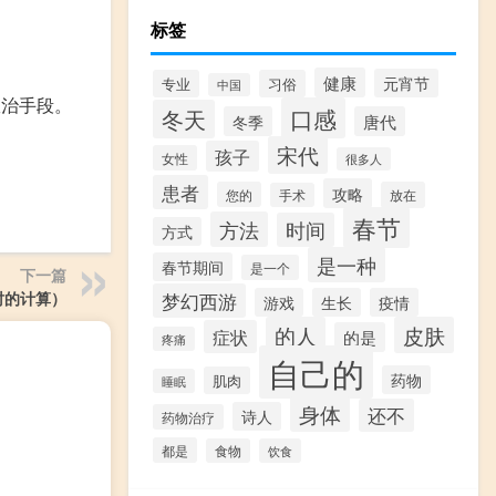
标签
健康
元宵节
专业
习俗
中国
政治手段。
口感
冬天
冬季
唐代
宋代
孩子
女性
很多人
患者
攻略
您的
放在
手术
春节
方法
时间
方式
是一种
春节期间
是一个
下一篇
时的计算）
梦幻西游
游戏
生长
疫情
的人
皮肤
症状
的是
疼痛
自己的
药物
肌肉
睡眠
身体
还不
诗人
药物治疗
都是
食物
饮食