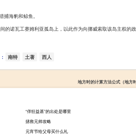
猎捕海豹和鲸鱼。
支海间的诺瓦工赛姆利亚孤岛上，以此作为向挪威索取该岛主权的
：
南特
土著
西人
地方时的计算方法公式（地方
“佯狂益甚”的出处是哪里
拯救元帅攻略
元宵节给父母买什么礼