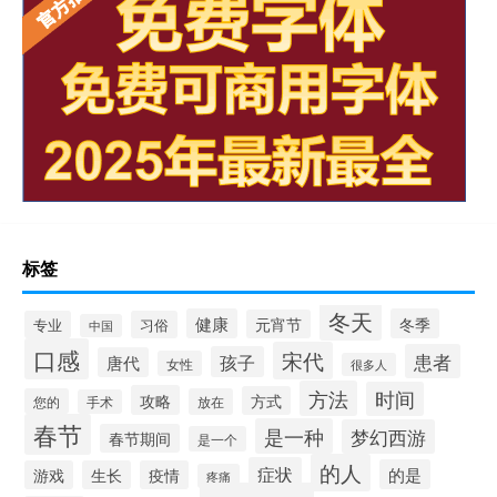
标签
冬天
健康
冬季
元宵节
专业
习俗
中国
口感
宋代
患者
孩子
唐代
女性
很多人
方法
时间
攻略
方式
您的
放在
手术
春节
是一种
梦幻西游
春节期间
是一个
的人
症状
的是
游戏
生长
疫情
疼痛