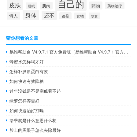
自己的
皮肤
药物
肌肉
药物治疗
睡眠
身体
还不
诗人
都是
食物
饮食
猜你想看的文章
易维帮助台 V4.9.7.1 官方免费版（易维帮助台 V4.9.7.1 官方免费版功能简介）
蜂蜜水怎样喝才好
怎样补胶原蛋白有效
如何快速有效降糖
过年没钱是不是亲戚看不起
绿萝怎样养更好
如何快速治好打嗝
给爷爬是什么意思什么梗
脸上的黑眼子怎么去除最好