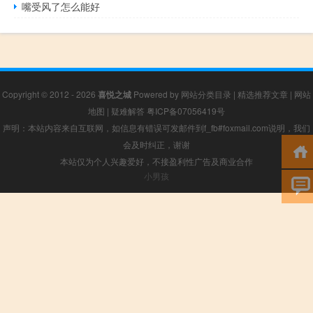
嘴受风了怎么能好
Copyright © 2012 - 2026
喜悦之城
Powered by
网站分类目录
|
精选推荐文章
|
网站
地图
|
疑难解答
粤ICP备07056419号
声明：本站内容来自互联网，如信息有错误可发邮件到f_fb#foxmail.com说明，我们
会及时纠正，谢谢
本站仅为个人兴趣爱好，不接盈利性广告及商业合作
小男孩