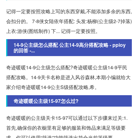
记得一定要按照攻略上写的东西穿戴,不能添加多余的东西,
会扣分的。 7-8侠女陆依年搭配: 头发:杨柳(公主级2-7掉落)
上衣:游侠(图纸制作) 下... 记得一定要按照。
14-9公主级怎么搭配 公主14-9高分搭配攻略 - ppioy
的回答 -...
奇迹暖暖14-9公主级怎么搭配?奇迹暖暖公主级14-9平民
搭配攻略。14-9关卡名称是进入风谷森林,本期小编就给大
家介绍奇迹暖暖14-9公主S级搭配攻略,希。
奇迹暖暖公主级15-97怎么过?
奇迹暖暖的公主级关卡15-97可以通过以下步骤来过关:1.
首先,确保你的衣橱里有足够的服装和饰品来满足等级要
求。你可以使用“筛选”功能筛选出符合当前等级要。