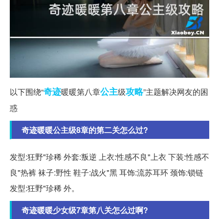
奇迹
公主
攻略
以下围绕“
暖暖第八章
级
”主题解决网友的困
惑
奇迹暖暖公主级8章的第二关怎么过?
发型:狂野"珍稀 外套:叛逆 上衣:性感不良"上衣 下装:性感不
良"热裤 袜子:野性 鞋子:战火"黑 耳饰:流苏耳环 颈饰:锁链
发型:狂野"珍稀 外。
奇迹暖暖少女级7章第八关怎么过啊?