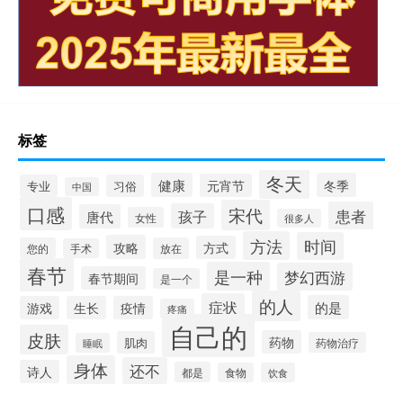
标签
冬天
健康
冬季
元宵节
专业
习俗
中国
口感
宋代
患者
孩子
唐代
女性
很多人
方法
时间
攻略
方式
您的
放在
手术
春节
是一种
梦幻西游
春节期间
是一个
的人
症状
的是
游戏
生长
疫情
疼痛
自己的
皮肤
药物
肌肉
药物治疗
睡眠
身体
还不
诗人
都是
食物
饮食