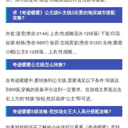
求《奇迹暖暖》公主级5-支线2应景的海滨城市搭配
攻略?
外套:漫雪(售价:2144) 上衣:性感雕花(5-12掉落) 下装:印花
短裙·粉格(售价:6697) 妆容:北地英姿(售价:5120) 头饰:麋鹿
小帽(公主5-12掉落... 上衣:性感雕..。
奇迹暖暖公主级怎么转换?
在奇迹暖暖中,要转换到公主级,需要满足以下条件:等级达
到60级,穿戴的装备评分达到一定要求。在游戏主界面点击
右上方的“转换”按钮,然后选择“公主”即可进。
奇迹暖暖S级攻略-竞技场女王大人高分搭配攻略?
如果对技能还不了解的小伙伴可以看看《奇迹暖暖》竞技