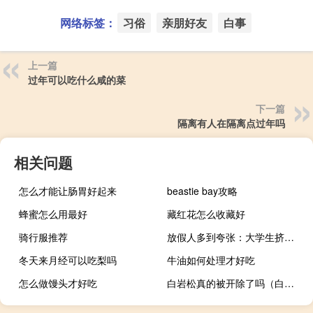
网络标签：
习俗
亲朋好友
白事
上一篇
过年可以吃什么咸的菜
下一篇
隔离有人在隔离点过年吗
相关问题
怎么才能让肠胃好起来
beastie bay攻略
蜂蜜怎么用最好
藏红花怎么收藏好
骑行服推荐
放假人多到夸张：大学生挤地铁 电脑被门夹变形
冬天来月经可以吃梨吗
牛油如何处理才好吃
怎么做馒头才好吃
白岩松真的被开除了吗（白岩松为什么被封杀）