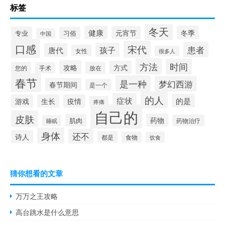
标签
冬天
健康
冬季
元宵节
专业
习俗
中国
口感
宋代
患者
孩子
唐代
女性
很多人
方法
时间
攻略
方式
您的
放在
手术
春节
是一种
梦幻西游
春节期间
是一个
的人
症状
的是
游戏
生长
疫情
疼痛
自己的
皮肤
药物
肌肉
药物治疗
睡眠
身体
还不
诗人
都是
食物
饮食
猜你想看的文章
万万之王攻略
高台跳水是什么意思