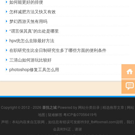
如何能更好的排便
怎样减肥方法又快又有效
梦幻西游天煞有用吗
“谓言保其真”的出处是哪里
hpv疣怎么去除最好方法
在职研究生比全日制研究生多了哪些方面的便利条件
三清山如何游玩比较好
photoshop修复工具怎么用
Copyright © 2012 - 2026
喜悦之城
Powered by
网站分类目录
|
精选推荐文章
|
网站
地图
|
疑难解答
粤ICP备07056419号
声明：本站内容来自互联网，如信息有错误可发邮件到f_fb#foxmail.com说明，我们
会及时纠正，谢谢