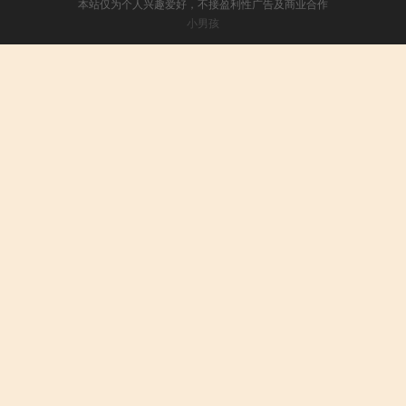
本站仅为个人兴趣爱好，不接盈利性广告及商业合作
小男孩