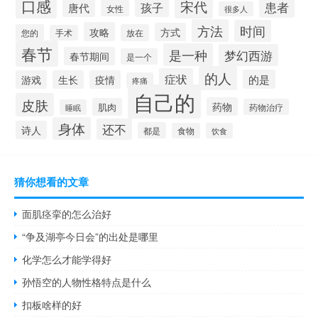
口感
宋代
患者
孩子
唐代
女性
很多人
方法
时间
攻略
方式
您的
放在
手术
春节
是一种
梦幻西游
春节期间
是一个
的人
症状
的是
游戏
生长
疫情
疼痛
自己的
皮肤
药物
肌肉
药物治疗
睡眠
身体
还不
诗人
都是
食物
饮食
猜你想看的文章
面肌痉挛的怎么治好
“争及湖亭今日会”的出处是哪里
化学怎么才能学得好
孙悟空的人物性格特点是什么
扣板啥样的好