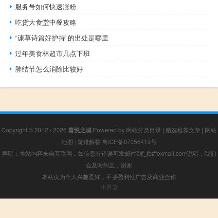
服务号如何快速涨粉
吃货大食堂中餐攻略
“谏草诗篇好护持”的出处是哪里
过年美食林超市几点下班
肺结节怎么消除比较好
Copyright © 2012 - 2026
喜悦之城
Powered by
网站分类目录
|
精选推荐文章
|
网站
地图
|
疑难解答
粤ICP备07056419号
声明：本站内容来自互联网，如信息有错误可发邮件到f_fb#foxmail.com说明，我们
会及时纠正，谢谢
本站仅为个人兴趣爱好，不接盈利性广告及商业合作
小男孩