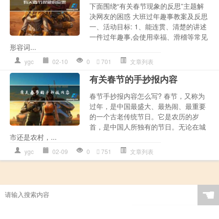
下面围绕“有关春节现象的反思”主题解
决网友的困惑 大班过年趣事教案及反思
一、活动目标: 1、能连贯、清楚的讲述
一件过年趣事,会使用幸福、滑稽等常见
形容词...
ygc
02-10
0
701
文章列表
有关春节的手抄报内容
春节手抄报内容怎么写? 春节，又称为
过年，是中国最盛大、最热闹、最重要
的一个古老传统节日。它是农历的岁
首，是中国人所独有的节日。无论在城
市还是农村，...
ygc
02-09
0
751
文章列表
☚