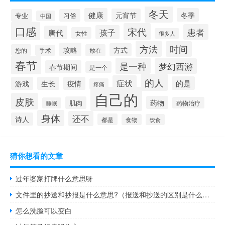
冬天
健康
冬季
元宵节
专业
习俗
中国
口感
宋代
患者
孩子
唐代
女性
很多人
方法
时间
攻略
方式
您的
放在
手术
春节
是一种
梦幻西游
春节期间
是一个
的人
症状
的是
游戏
生长
疫情
疼痛
自己的
皮肤
药物
肌肉
药物治疗
睡眠
身体
还不
诗人
都是
食物
饮食
猜你想看的文章
过年婆家打牌什么意思呀
文件里的抄送和抄报是什么意思?（报送和抄送的区别是什么意思）
怎么洗脸可以变白