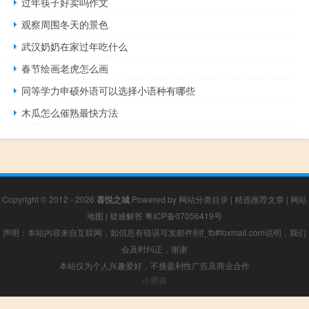
过年筷子好卖吗作文
观察周围冬天的景色
武汉奶奶在家过年吃什么
春节绘画老虎怎么画
同等学力申硕外语可以选择小语种有哪些
木瓜怎么催熟最快方法
Copyright © 2012 - 2026
喜悦之城
Powered by
网站分类目录
|
精选推荐文章
|
网站
地图
|
疑难解答
粤ICP备07056419号
声明：本站内容来自互联网，如信息有错误可发邮件到f_fb#foxmail.com说明，我们
会及时纠正，谢谢
本站仅为个人兴趣爱好，不接盈利性广告及商业合作
小男孩