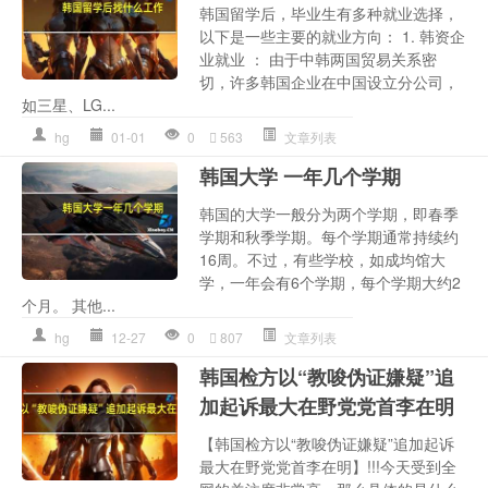
韩国留学后，毕业生有多种就业选择，
以下是一些主要的就业方向： 1. 韩资企
业就业 ： 由于中韩两国贸易关系密
切，许多韩国企业在中国设立分公司，
如三星、LG...
hg
01-01
0
563
文章列表
韩国大学 一年几个学期
韩国的大学一般分为两个学期，即春季
学期和秋季学期。每个学期通常持续约
16周。不过，有些学校，如成均馆大
学，一年会有6个学期，每个学期大约2
个月。 其他...
hg
12-27
0
807
文章列表
韩国检方以“教唆伪证嫌疑”追
加起诉最大在野党党首李在明
【韩国检方以“教唆伪证嫌疑”追加起诉
最大在野党党首李在明】!!!今天受到全