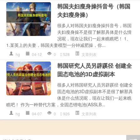
韩国夫妇瘦身操抖音号（韩国
夫妇瘦身操）
很多人对韩国夫妇瘦身操抖音号，韩国
夫妇瘦身操不是很了解那具体是什么情
况呢，现在让我们一起来瞧瞧吧！ 1、
1.某英上的夫妻，韩国夫妻模型一分钟减肥操，你...
hg
04-12
0
528
文章列表
韩国研究人员另辟蹊径 创建全
固态电池的3D虚拟副本
很多人对韩国研究人员另辟蹊径 创建全
固态电池的3D虚拟副本不是很了解那具
体是什么情况呢，现在让我们一起来瞧
瞧吧！ 作为一种替代方案，全固态锂电池(ASSLB...
hg
04-07
0
926
文章列表