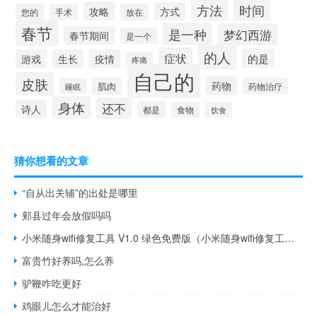
方法
时间
攻略
方式
您的
放在
手术
春节
是一种
梦幻西游
春节期间
是一个
的人
症状
的是
游戏
生长
疫情
疼痛
自己的
皮肤
药物
肌肉
药物治疗
睡眠
身体
还不
诗人
都是
食物
饮食
猜你想看的文章
“自从出关辅”的出处是哪里
郏县过年会放假吗吗
小米随身wifi修复工具 V1.0 绿色免费版（小米随身wifi修复工具 V1.0 绿色免费版功能简介）
富贵竹好养吗,怎么养
驴鞭咋吃更好
鸡眼儿怎么才能治好