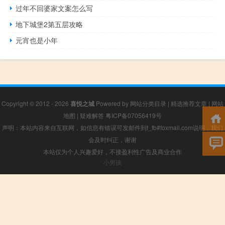
过年不回婆家文案怎么写
地下城堡2第五层攻略
元宵也是小年
Copyright © 2012 - 2026
喜悦之城
Powered by
网站分类目录
|
精选推荐文章
|
网站
地图
|
疑难解答
粤ICP备07056419号
声明：本站内容来自互联网，如信息有错误可发邮件到f_fb#foxmail.com说明，我们
会及时纠正，谢谢
本站仅为个人兴趣爱好，不接盈利性广告及商业合作
小男孩