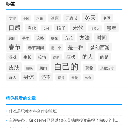
标签
冬天
健康
冬季
元宵节
专业
习俗
中国
口感
宋代
患者
孩子
唐代
女性
很多人
方法
时间
攻略
方式
您的
放在
手术
春节
是一种
梦幻西游
春节期间
是一个
的人
症状
的是
游戏
生长
疫情
疼痛
自己的
皮肤
药物
肌肉
药物治疗
睡眠
身体
还不
诗人
都是
食物
饮食
猜你想看的文章
什么是职教本科合作实验班
车评头条：Gridserve已经以10亿英镑的投资获得了前80个电气前院用地