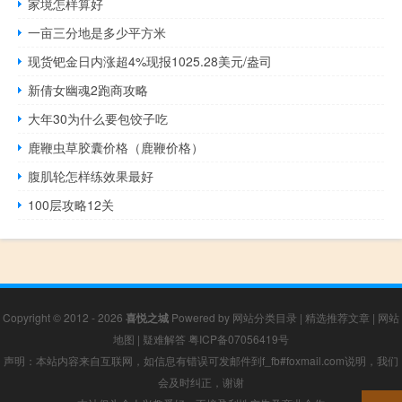
家境怎样算好
一亩三分地是多少平方米
现货钯金日内涨超4%现报1025.28美元/盎司
新倩女幽魂2跑商攻略
大年30为什么要包饺子吃
鹿鞭虫草胶囊价格（鹿鞭价格）
腹肌轮怎样练效果最好
100层攻略12关
Copyright © 2012 - 2026
喜悦之城
Powered by
网站分类目录
|
精选推荐文章
|
网站
地图
|
疑难解答
粤ICP备07056419号
声明：本站内容来自互联网，如信息有错误可发邮件到f_fb#foxmail.com说明，我们
会及时纠正，谢谢