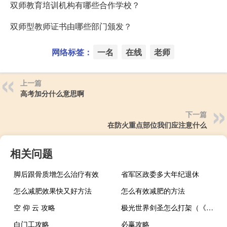
双师教育培训机构有哪些合作学校？
双师型教师证书由哪些部门颁发？
网络标签：
一名
在线
老师
上一篇
高考加分什么意思啊
下一篇
在防火重点部位我们应注意什么
相关问题
脚后跟骨质增怎么治疗有效
省军区政委多大年纪退休
怎么减肥效果快又好方法
怎么有效减肥的方法
空 仰 云 攻略
极光世界剑圣怎么打架（《极光世界》职业剑圣仙术释放及pk心得）
白门工攻略
必赢攻略