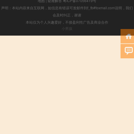
地图
|
疑难解答
粤ICP备07056419号
声明：本站内容来自互联网，如信息有错误可发邮件到f_fb#foxmail.com说明，我们
会及时纠正，谢谢
本站仅为个人兴趣爱好，不接盈利性广告及商业合作
小男孩