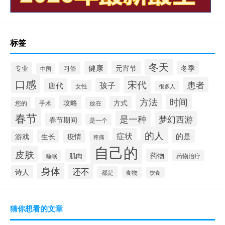
标签
冬天
健康
冬季
元宵节
专业
习俗
中国
口感
宋代
患者
孩子
唐代
女性
很多人
方法
时间
攻略
方式
您的
放在
手术
春节
是一种
梦幻西游
春节期间
是一个
的人
症状
的是
游戏
生长
疫情
疼痛
自己的
皮肤
药物
肌肉
药物治疗
睡眠
身体
还不
诗人
都是
食物
饮食
猜你想看的文章