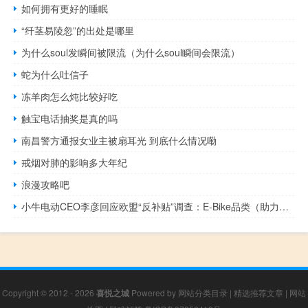
如何拥有更好的睡眠
“纤茎易陵忽”的出处是哪里
为什么soul发瞬间被限流（为什么soul瞬间会限流）
蛇为什么吐信子
冻羊肉怎么炖比较好吃
触宝电话抽奖是真的吗
南昌警方通报女业主被扇耳光 到底什么情况嘞
戒烟对肺的影响多大年纪
浪漫攻略吧
小牛电动CEO李彦回应欧盟“反补贴”调查：E-Bike品类（助力自行车）受一定影响电动摩托车未受影响
Copyright © 2012 - 2026
喜悦之城
Powered by
网站分类目录
|
精选推荐文章
|
网站