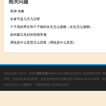
相关问题
死神 攻略
在春节是几月几日呀
个子高的男生和个子矮的女生怎么接吻（女生怎么接吻）
如何建立良好的班级常规
调侃是什么意思怎么回复（调侃是什么意思）
Copyright © 2012 - 2026
喜悦之城
Powered by
网站分类目录
|
精选推荐文章
|
网
声明：本站内容来自互联网，如信息有错误可发邮件到f_fb#foxmail.com说明
本站仅为个人兴趣爱好，不接盈利性广告及商业合作