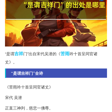
吉祥
苦雨
“是谓
门”出自宋代吴潜的《
吟十首呈同官诸
丈》。
“是谓吉祥门”全诗
《苦雨吟十首呈同官诸丈》
宋代 吴潜
正直三神列，慈悲一佛尊。