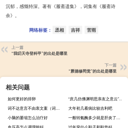
沉郁，感慨特深。著有《履斋遗集》，词集有《履斋诗
余》。
网络标签：
丞相
吉祥
苦雨
上一篇
“我叨天寺登科甲”的出处是哪里
下一篇
“厥德修罔觉”的出处是哪里
相关问题
如何更好的排卵
“庶几仿佛渊明思亲友之意云”的出处是哪里
词不达意言不由衷文案（词不达意 言不由衷）
大年初几看病比较吉利吧
小脑的萎缩怎么治疗好
一般转氨酶多少就是肝炎了（谷丙转氨酶高80严重吗）
血压高怎么调理能好
过年穿什么鞋子和鞋垫好