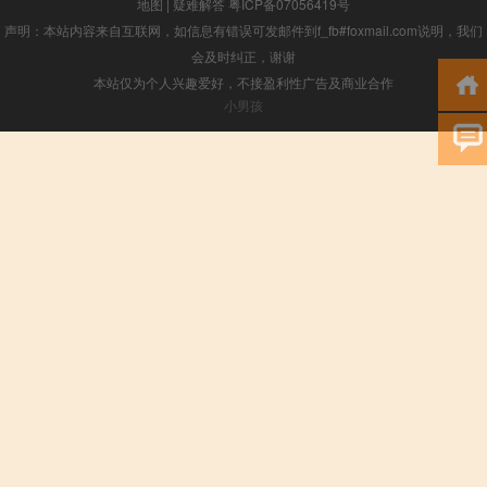
地图
|
疑难解答
粤ICP备07056419号
声明：本站内容来自互联网，如信息有错误可发邮件到f_fb#foxmail.com说明，我们
会及时纠正，谢谢
本站仅为个人兴趣爱好，不接盈利性广告及商业合作
小男孩