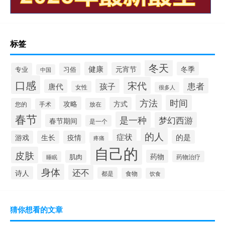
标签
冬天
健康
冬季
元宵节
专业
习俗
中国
口感
宋代
患者
孩子
唐代
女性
很多人
方法
时间
攻略
方式
您的
放在
手术
春节
是一种
梦幻西游
春节期间
是一个
的人
症状
的是
游戏
生长
疫情
疼痛
自己的
皮肤
药物
肌肉
药物治疗
睡眠
身体
还不
诗人
都是
食物
饮食
猜你想看的文章