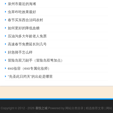
泉州市最近的海滩
虫草咋吃效果最好
春节买东西合法吗农村
如何更好的降低血糖
压油沟多大年龄老人免票
高速春节免费延长到几号
好急骑手怎么样
冒险岛双刀副手（冒险岛双弩加点）
exo妆容（exo专属化妆师）
“先圣此日闭关”的出处是哪里
Copyright © 2012 - 2026
喜悦之城
Powered by
网站分类目录
|
精选推荐文章
|
网站