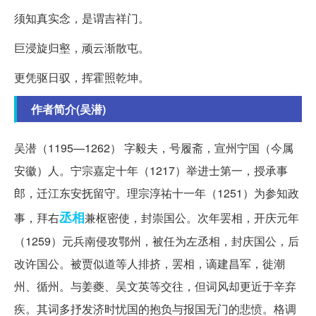
须知真实念，是谓吉祥门。
巨浸旋归壑，顽云渐散屯。
更凭驱日驭，挥霍照乾坤。
作者简介(吴潜)
吴潜（1195—1262） 字毅夫，号履斋，宣州宁国（今属
安徽）人。宁宗嘉定十年（1217）举进士第一，授承事
郎，迁江东安抚留守。理宗淳祐十一年（1251）为参知政
丞相
事，拜右
兼枢密使，封崇国公。次年罢相，开庆元年
（1259）元兵南侵攻鄂州，被任为左丞相，封庆国公，后
改许国公。被贾似道等人排挤，罢相，谪建昌军，徙潮
州、循州。与姜夔、吴文英等交往，但词风却更近于辛弃
疾。其词多抒发济时忧国的抱负与报国无门的悲愤。格调