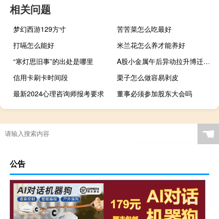
相关问题
梦幻西游129方寸
苦苦菜怎么吃最好
打嗝怎么能好
米兰花怎么养才能养好
“寒灯思旧事”的出处是哪里
A股小金属午后异动拉升博迁新材涨超5%ST鼎龙、雅化集团、江特电机、宝钛股份、华友钴业等跟涨
信用卡刷卡时间段
栗子怎么做容易剥皮
最新2024心理咨询师报考要求
董事必须参加股东大会吗
☚
公告