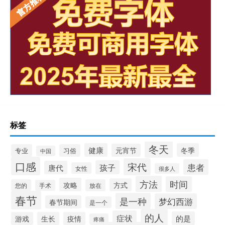
标签
冬天
健康
冬季
元宵节
专业
习俗
中国
口感
宋代
患者
孩子
唐代
女性
很多人
方法
时间
攻略
方式
您的
放在
手术
春节
是一种
梦幻西游
春节期间
是一个
的人
症状
的是
游戏
生长
疫情
疼痛