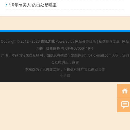
“满堂兮美人”的出处是哪里
Copyright © 2012 - 2026
喜悦之城
Powered by
网站分类目录
|
精选推荐文章
|
网站
地图
|
疑难解答
粤ICP备07056419号
声明：本站内容来自互联网，如信息有错误可发邮件到f_fb#foxmail.com说明，我们
会及时纠正，谢谢
本站仅为个人兴趣爱好，不接盈利性广告及商业合作
小男孩