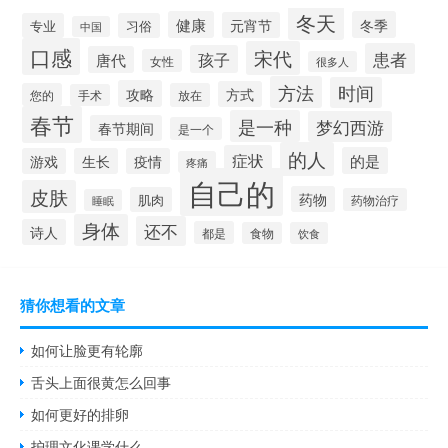
冬天
健康
冬季
元宵节
专业
习俗
中国
口感
宋代
患者
孩子
唐代
女性
很多人
方法
时间
攻略
方式
您的
放在
手术
春节
是一种
梦幻西游
春节期间
是一个
的人
症状
的是
游戏
生长
疫情
疼痛
自己的
皮肤
药物
肌肉
药物治疗
睡眠
身体
还不
诗人
都是
食物
饮食
猜你想看的文章
如何让脸更有轮廓
舌头上面很黄怎么回事
如何更好的排卵
护理文化课学什么