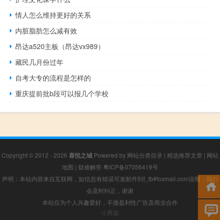
情人怎么维持更好的关系
内脏脂肪怎么减有效
昂达a520主板（昂达vx989）
藏民几月份过年
自考大专的流程是怎样的
重庆提前批b段可以报几个学校
Copyright © 2012 - 2026
喜悦之城
Powered by
网站分类目录
|
精选推荐文章
|
网站
地图
|
疑难解答
粤ICP备07056419号
声明：本站内容来自互联网，如信息有错误可发邮件到f_fb#foxmail.com说明，我们
会及时纠正，谢谢
本站仅为个人兴趣爱好，不接盈利性广告及商业合作
小男孩