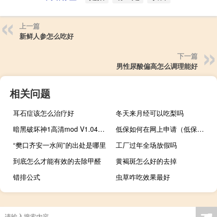
上一篇
新鲜人参怎么吃好
下一篇
男性尿酸偏高怎么调理能好
相关问题
耳石症该怎么治疗好
冬天来月经可以吃梨吗
暗黑破坏神1高清mod V1.045 免费版（暗黑破坏神1高清mod V1.045 免费版功能简介）
低保如何在网上申请（低保如何在网上查询）
“樊口齐安一水间”的出处是哪里
工厂过年全场放假吗
到底怎么才能有效的去除甲醛
黄褐斑怎么好的去掉
错排公式
虫草咋吃效果最好