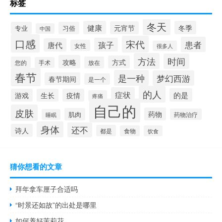
标签
冬天
健康
冬季
元宵节
专业
习俗
中国
口感
宋代
患者
孩子
唐代
女性
很多人
方法
时间
攻略
方式
您的
放在
手术
春节
是一种
梦幻西游
春节期间
是一个
的人
症状
的是
游戏
生长
疫情
疼痛
自己的
皮肤
药物
肌肉
药物治疗
睡眠
身体
还不
诗人
都是
食物
饮食
猜你想看的文章
拜年拿车厘子合适吗
“时景还如故”的出处是哪里
如何养好茉莉花