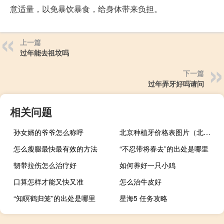
意适量，以免暴饮暴食，给身体带来负担。
上一篇
过年能去祖坟吗
下一篇
过年弄牙好吗请问
相关问题
孙女婿的爷爷怎么称呼
北京种植牙价格表图片（北京种植牙价格表）
怎么瘦腿最快最有效的方法
“不忍带将春去”的出处是哪里
韧带拉伤怎么治疗好
如何养好一只小鸡
口算怎样才能又快又准
怎么治牛皮好
“知暝鹤归笼”的出处是哪里
星海5 任务攻略