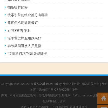
扣板啥样的好
搜索引擎的组成部分有哪些
黄芪怎么用效果最好
a型身材的特征
淫羊藿怎样服用效果好
春节期间返乡人员是指
“文墨将何求”的出处是哪里
Copyright © 2012 - 2026
喜悦之城
Powered by
网站分类目录
|
精选推荐文章
|
网站
地图
|
疑难解答
粤ICP备07056419号
声明：本站内容来自互联网，如信息有错误可发邮件到f_fb#foxmail.com说明，我们
会及时纠正，谢谢
本站仅为个人兴趣爱好，不接盈利性广告及商业合作