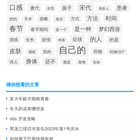
口感
宋代
患者
孩子
唐代
女性
很多人
方法
时间
攻略
方式
您的
放在
手术
春节
是一种
梦幻西游
春节期间
是一个
的人
症状
的是
游戏
生长
疫情
疼痛
自己的
皮肤
药物
肌肉
药物治疗
睡眠
身体
还不
诗人
都是
食物
饮食
猜你想看的文章
多大年龄才能称青春
冬天的花有哪些多
obs 开发攻略
黑龙江绥芬河发生2023年第1号洪水
如何瘦下巴最快最有效