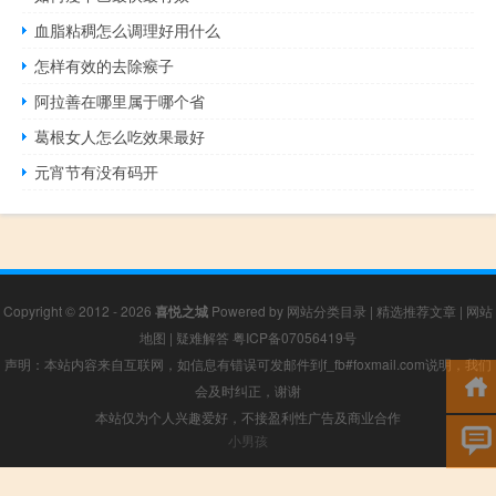
血脂粘稠怎么调理好用什么
怎样有效的去除瘊子
阿拉善在哪里属于哪个省
葛根女人怎么吃效果最好
元宵节有没有码开
Copyright © 2012 - 2026
喜悦之城
Powered by
网站分类目录
|
精选推荐文章
|
网站
地图
|
疑难解答
粤ICP备07056419号
声明：本站内容来自互联网，如信息有错误可发邮件到f_fb#foxmail.com说明，我们
会及时纠正，谢谢
本站仅为个人兴趣爱好，不接盈利性广告及商业合作
小男孩