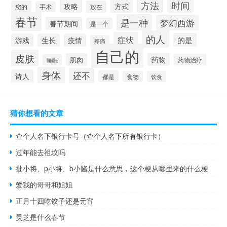
方法
时间
攻略
方式
您的
放在
手术
春节
是一种
梦幻西游
春节期间
是一个
的人
症状
的是
游戏
生长
疫情
疼痛
自己的
皮肤
药物
肌肉
药物治疗
睡眠
身体
还不
诗人
都是
食物
饮食
猜你想看的文章
查个人名下银行卡号（查个人名下所有银行卡）
过年能去祖坟吗
批小将、p小将、b小酱是什么意思，这个梗从哪里来的什么梗
爱我的哥哥和姐姐
正月十四吃饺子还是元宵
灵芝是什么春节