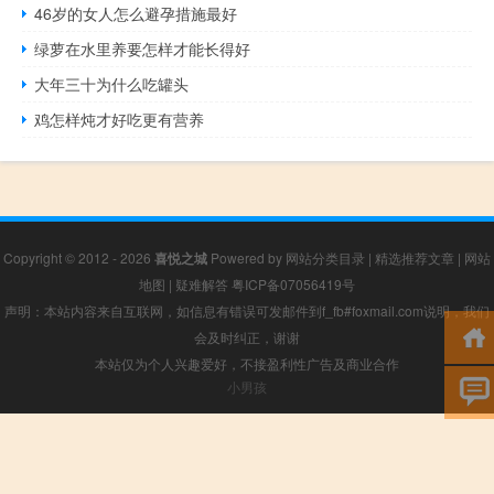
46岁的女人怎么避孕措施最好
绿萝在水里养要怎样才能长得好
大年三十为什么吃罐头
鸡怎样炖才好吃更有营养
Copyright © 2012 - 2026
喜悦之城
Powered by
网站分类目录
|
精选推荐文章
|
网站
地图
|
疑难解答
粤ICP备07056419号
声明：本站内容来自互联网，如信息有错误可发邮件到f_fb#foxmail.com说明，我们
会及时纠正，谢谢
本站仅为个人兴趣爱好，不接盈利性广告及商业合作
小男孩