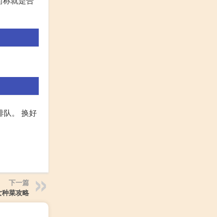
简称就是合
排队。 换好
下一篇
女种菜攻略