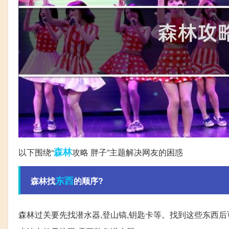
森林
以下围绕“
攻略 胖子”主题解决网友的困惑
东西
森林找
的顺序?
森林过关要先找潜水器,登山镐,钥匙卡等。找到这些东西