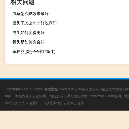
相关问题
虫草怎么吃效果最好
馒头干怎么煎才好吃窍门
男生如何变得更好
骨头是如何愈合的
宋梓乔(关于宋梓乔简述)
Copyright © 2012 - 2026
喜悦之城
Powered by
网站分类目录
|
精选推荐文章
|
网
声明：本站内容来自互联网，如信息有错误可发邮件到f_fb#foxmail.com说明
本站仅为个人兴趣爱好，不接盈利性广告及商业合作