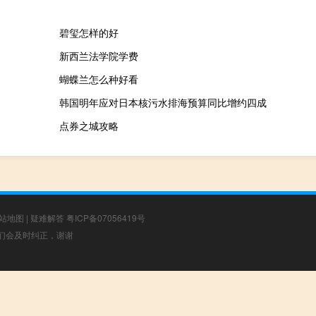
碧玺怎样的好
新西兰法学院学费
蝴蝶兰怎么种好看
韩国明年应对日本核污水排海预算同比增约四成
点券之城攻略
站地图
|
疑难解答
粤ICP备07056419号
，我们会及时纠正，谢谢