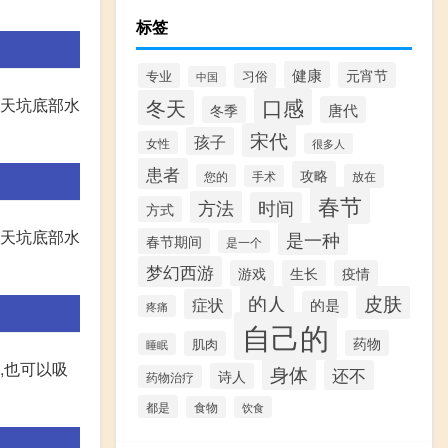
标签
健康
元宵节
专业
习俗
中国
口感
去天坑底部水
冬天
冬季
唐代
宋代
孩子
女性
很多人
患者
攻略
您的
放在
手术
春节
方法
时间
方式
去天坑底部水
是一种
春节期间
是一个
梦幻西游
游戏
生长
疫情
的人
皮肤
症状
的是
疼痛
自己的
药物
肌肉
睡眠
,也可以吸
身体
还不
诗人
药物治疗
都是
食物
饮食