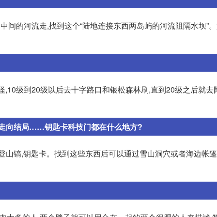
个岛中间的河流走,找到这个“陆地连接东西两岛屿的河流阻隔水坝”
刷怪,10级到20级以后去十字路口和银松森林刷,直到20级之后就
走向结局……钥匙卡科技门都在什么地方?
器,登山镐,钥匙卡。找到这些东西后可以通过雪山洞穴或者海边帐