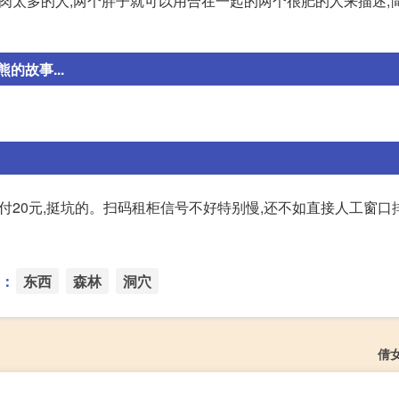
肉太多的人,两个胖子就可以用合在一起的两个很肥的人来描述,
故事...
金另付20元,挺坑的。扫码租柜信号不好特别慢,还不如直接人工窗口
：
东西
森林
洞穴
倩