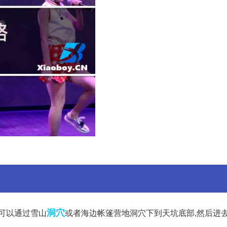
洞穴
后可以通过雪山
或者海边帐篷营地洞穴下到天坑底部,然后进