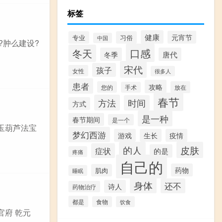
标签
健康
元宵节
专业
习俗
中国
?肿么建设?
口感
冬天
冬季
唐代
宋代
孩子
女性
很多人
患者
攻略
您的
放在
手术
春节
方法
时间
方式
是一种
春节期间
是一个
玉葫芦法宝
梦幻西游
游戏
生长
疫情
的人
皮肤
症状
的是
疼痛
自己的
药物
肌肉
睡眠
身体
还不
诗人
药物治疗
都是
食物
饮食
官府 乾元