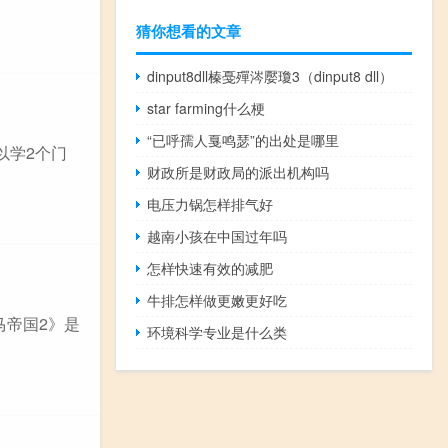
猜你想看的文章
dinput8dll榛戞殫涔嬮瓊3（dinput8 dll）
star farming什么梗
“已呼孺人戛鸣瑟”的出处是哪里
以学2个门
财政所是财政局的派出机构吗
电压力锅怎样排气好
越南小孩在中国过年吗
怎样快速有效的减肥
牛排怎样做更嫩更好吃
马帝国2》是
环境科学专业是什么类