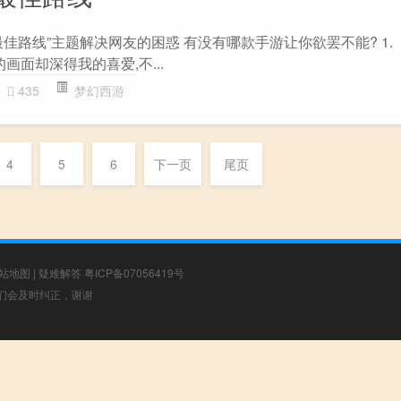
佳路线”主题解决网友的困惑 有没有哪款手游让你欲罢不能? 1.
画面却深得我的喜爱,不...
435
梦幻西游
4
5
6
下一页
尾页
站地图
|
疑难解答
粤ICP备07056419号
，我们会及时纠正，谢谢