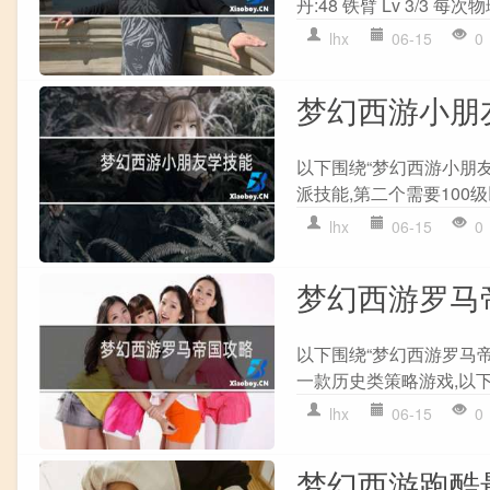
丹:48 铁臂 Lv 3/3 
lhx
06-15
0
梦幻西游小朋
以下围绕“梦幻西游小朋友
派技能,第二个需要100级
lhx
06-15
0
梦幻西游罗马
以下围绕“梦幻西游罗马帝
一款历史类策略游戏,以下是一
lhx
06-15
0
梦幻西游跑酷