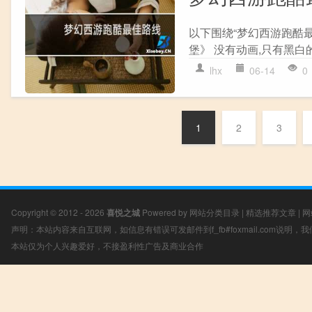
以下围绕“梦幻西游跑酷最
堡》 没有动画,只有黑白的
lhx
06-14
0
1
2
3
Copyright © 2012 - 2026
喜悦之城
Powered by
网站分类目录
|
精选推荐文章
|
网
声明：本站内容来自互联网，如信息有错误可发邮件到f_fb#foxmail.com说明
本站仅为个人兴趣爱好，不接盈利性广告及商业合作