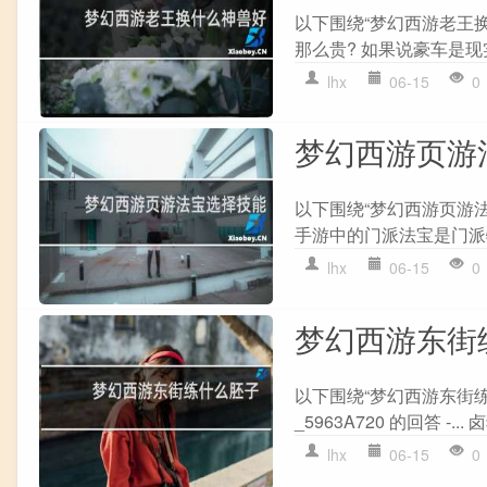
以下围绕“梦幻西游老王
那么贵? 如果说豪车是现实
lhx
06-15
0
梦幻西游页游
以下围绕“梦幻西游页游
手游中的门派法宝是门派特
lhx
06-15
0
梦幻西游东街
以下围绕“梦幻西游东街练
_5963A720 的回答 -...
lhx
06-15
0