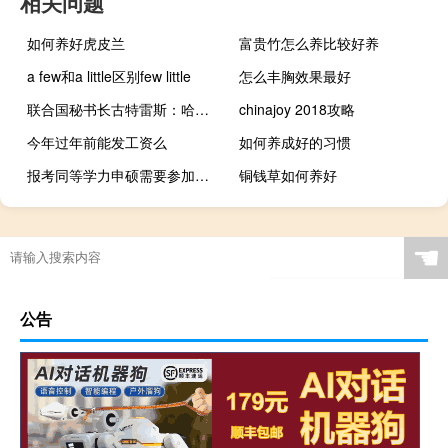
相关问题
如何养好虎皮兰
富贵竹怎么养比较好养
a few和a little区别few little
怎么丰胸效果最好
联合国秘书长古特雷斯：哈马斯的袭击“并非孤立事件”巴勒斯坦的不满不能成为哈马斯可怕袭击的理由而这些袭击也不能成为对巴勒斯坦人集体受惩罚的理由
chinajoy 2018攻略
今年过年前能发工资么
如何养成好的习惯
报考同等学力申硕需要参加全国联考吗
铜钱草如何养好
☚
公告