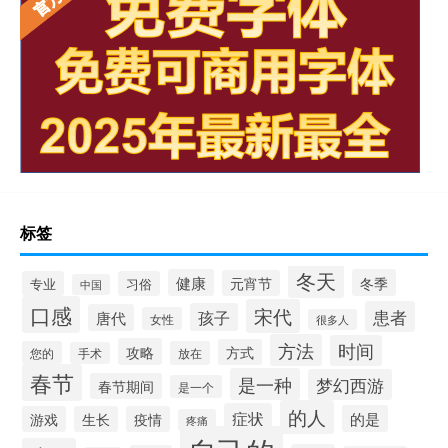
标签
冬天
健康
冬季
元宵节
专业
习俗
中国
口感
宋代
患者
孩子
唐代
女性
很多人
方法
时间
攻略
方式
您的
放在
手术
春节
是一种
梦幻西游
春节期间
是一个
的人
症状
的是
游戏
生长
疫情
疼痛