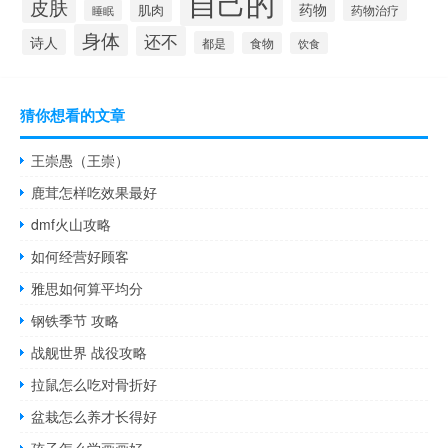
自己的
皮肤
药物
肌肉
药物治疗
睡眠
身体
还不
诗人
都是
食物
饮食
猜你想看的文章
王崇愚（王崇）
鹿茸怎样吃效果最好
dmf火山攻略
如何经营好顾客
雅思如何算平均分
钢铁季节 攻略
战舰世界 战役攻略
拉鼠怎么吃对骨折好
盆栽怎么养才长得好