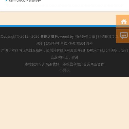
孩子怎么学画画好
Copyright © 2012 - 2026
喜悦之城
Powered by
网站分类目录
|
精选推荐文章
|
网站
地图
|
疑难解答
粤ICP备07056419号
声明：本站内容来自互联网，如信息有错误可发邮件到f_fb#foxmail.com说明，我们
会及时纠正，谢谢
本站仅为个人兴趣爱好，不接盈利性广告及商业合作
小男孩